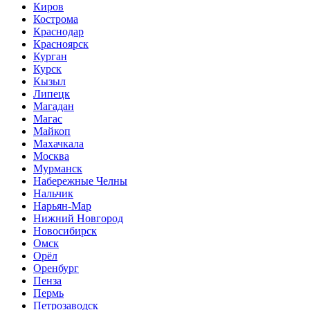
Киров
Кострома
Краснодар
Красноярск
Курган
Курск
Кызыл
Липецк
Магадан
Магас
Майкоп
Махачкала
Москва
Мурманск
Набережные Челны
Нальчик
Нарьян-Мар
Нижний Новгород
Новосибирск
Омск
Орёл
Оренбург
Пенза
Пермь
Петрозаводск