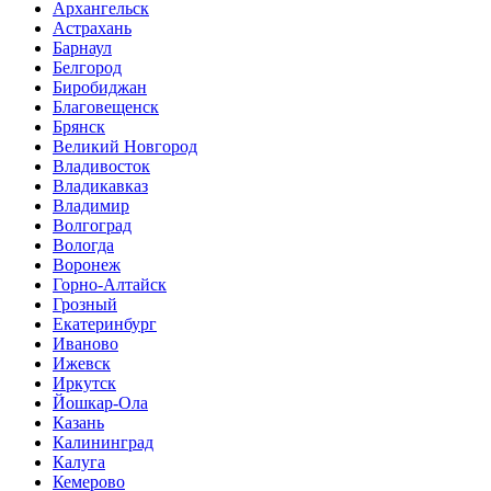
Архангельск
Астрахань
Барнаул
Белгород
Биробиджан
Благовещенск
Брянск
Великий Новгород
Владивосток
Владикавказ
Владимир
Волгоград
Вологда
Воронеж
Горно-Алтайск
Грозный
Екатеринбург
Иваново
Ижевск
Иркутск
Йошкар-Ола
Казань
Калининград
Калуга
Кемерово