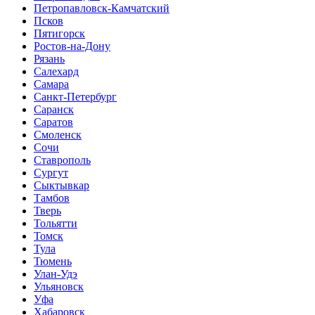
Петропавловск-Камчатский
Псков
Пятигорск
Ростов-на-Дону
Рязань
Салехард
Самара
Санкт-Петербург
Саранск
Саратов
Смоленск
Сочи
Ставрополь
Сургут
Сыктывкар
Тамбов
Тверь
Тольятти
Томск
Тула
Тюмень
Улан-Удэ
Ульяновск
Уфа
Хабаровск