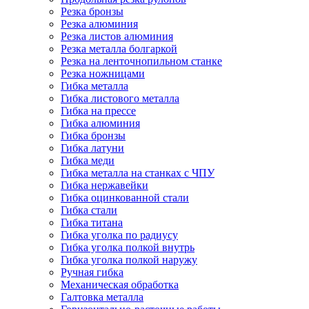
Резка бронзы
Резка алюминия
Резка листов алюминия
Резка металла болгаркой
Резка на ленточнопильном станке
Резка ножницами
Гибка металла
Гибка листового металла
Гибка на прессе
Гибка алюминия
Гибка бронзы
Гибка латуни
Гибка меди
Гибка металла на станках с ЧПУ
Гибка нержавейки
Гибка оцинкованной стали
Гибка стали
Гибка титана
Гибка уголка по радиусу
Гибка уголка полкой внутрь
Гибка уголка полкой наружу
Ручная гибка
Механическая обработка
Галтовка металла