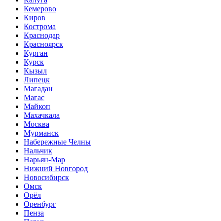
Кемерово
Киров
Кострома
Краснодар
Красноярск
Курган
Курск
Кызыл
Липецк
Магадан
Магас
Майкоп
Махачкала
Москва
Мурманск
Набережные Челны
Нальчик
Нарьян-Мар
Нижний Новгород
Новосибирск
Омск
Орёл
Оренбург
Пенза