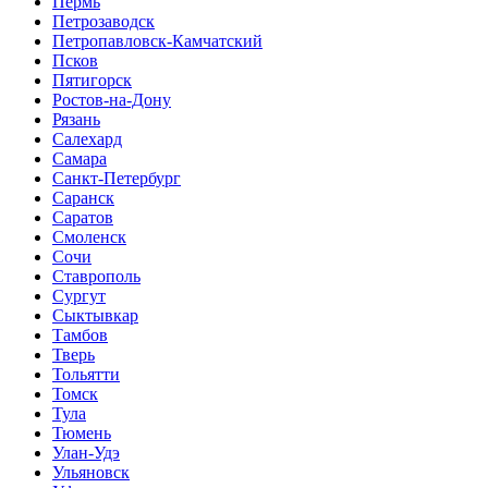
Пермь
Петрозаводск
Петропавловск-Камчатский
Псков
Пятигорск
Ростов-на-Дону
Рязань
Салехард
Самара
Санкт-Петербург
Саранск
Саратов
Смоленск
Сочи
Ставрополь
Сургут
Сыктывкар
Тамбов
Тверь
Тольятти
Томск
Тула
Тюмень
Улан-Удэ
Ульяновск