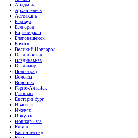
Анадырь
Архангельск
Астрахань
Барнаул
Белгород
Биробиджан
Благовещенск
Брянск
Великий Новгород
Владивосток
Владикавказ
Владимир
Волгоград
Вологда
Воронеж
Горно-Алтайск
Грозный
Екатеринбург
Иваново
Ижевск
Иркутск
Йошкар-Ола
Казань
Калининград
Калуга