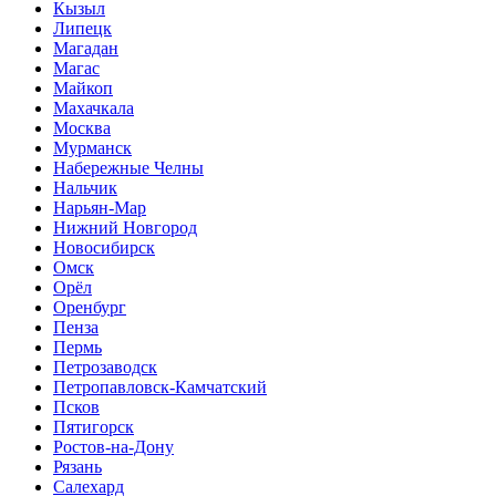
Кызыл
Липецк
Магадан
Магас
Майкоп
Махачкала
Москва
Мурманск
Набережные Челны
Нальчик
Нарьян-Мар
Нижний Новгород
Новосибирск
Омск
Орёл
Оренбург
Пенза
Пермь
Петрозаводск
Петропавловск-Камчатский
Псков
Пятигорск
Ростов-на-Дону
Рязань
Салехард