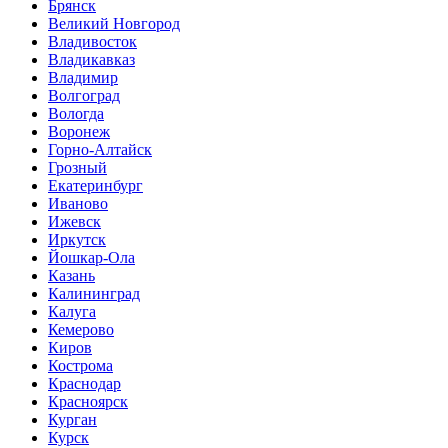
Брянск
Великий Новгород
Владивосток
Владикавказ
Владимир
Волгоград
Вологда
Воронеж
Горно-Алтайск
Грозный
Екатеринбург
Иваново
Ижевск
Иркутск
Йошкар-Ола
Казань
Калининград
Калуга
Кемерово
Киров
Кострома
Краснодар
Красноярск
Курган
Курск