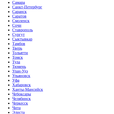
Самара
Санкт-Петербург
Саранск
Саратов
Смоленск
Сочи
Ставрополь
Сургут
Сыктывкар
Тамбов
Тверь
Тольятти
Томск
Тула
Тюмень
Улан-Удэ
Ульяновск
Уфа
Хабаровск
Ханты-Мансийск
Чебоксары
Челябинск
Черкесск
Чита
Элиста