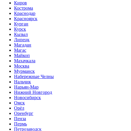
Киров
Кострома
Краснодар
Красноярск
Курган
Курск
Кызыл
Липецк
Магадан
Магас
Майкоп
Махачкала
Москва
Мурманск
Набережные Челны
Нальчик
Нарьян-Мар
Нижний Новгород
Новосибирск
Омск
Орёл
Оренбург
Пенза
Пермь
Петрозаводск