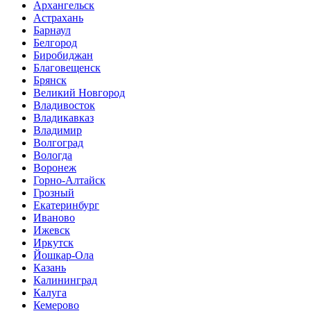
Архангельск
Астрахань
Барнаул
Белгород
Биробиджан
Благовещенск
Брянск
Великий Новгород
Владивосток
Владикавказ
Владимир
Волгоград
Вологда
Воронеж
Горно-Алтайск
Грозный
Екатеринбург
Иваново
Ижевск
Иркутск
Йошкар-Ола
Казань
Калининград
Калуга
Кемерово