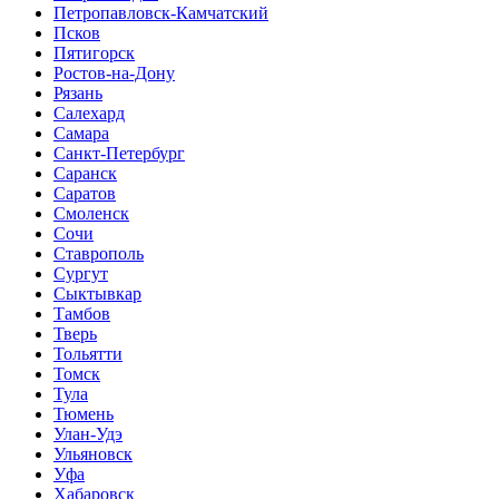
Петропавловск-Камчатский
Псков
Пятигорск
Ростов-на-Дону
Рязань
Салехард
Самара
Санкт-Петербург
Саранск
Саратов
Смоленск
Сочи
Ставрополь
Сургут
Сыктывкар
Тамбов
Тверь
Тольятти
Томск
Тула
Тюмень
Улан-Удэ
Ульяновск
Уфа
Хабаровск