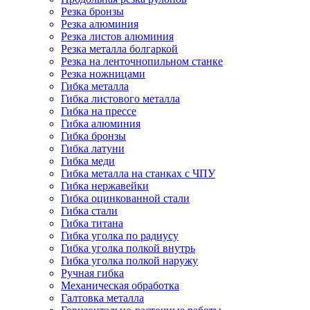
Резка бронзы
Резка алюминия
Резка листов алюминия
Резка металла болгаркой
Резка на ленточнопильном станке
Резка ножницами
Гибка металла
Гибка листового металла
Гибка на прессе
Гибка алюминия
Гибка бронзы
Гибка латуни
Гибка меди
Гибка металла на станках с ЧПУ
Гибка нержавейки
Гибка оцинкованной стали
Гибка стали
Гибка титана
Гибка уголка по радиусу
Гибка уголка полкой внутрь
Гибка уголка полкой наружу
Ручная гибка
Механическая обработка
Галтовка металла